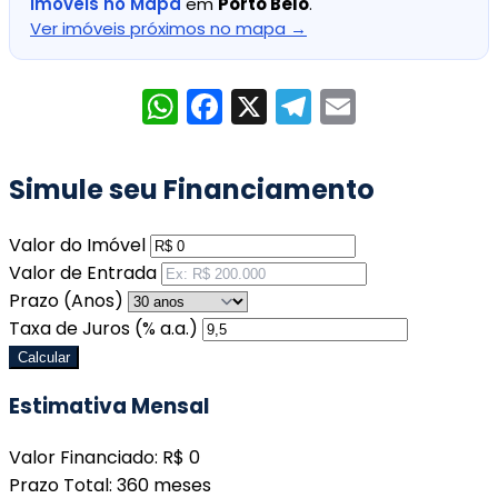
Imóveis no Mapa
em
Porto Belo
.
Ver imóveis próximos no mapa →
WhatsApp
Facebook
X
Telegram
Email
Simule seu Financiamento
Valor do Imóvel
Valor de Entrada
Prazo (Anos)
Taxa de Juros (% a.a.)
Calcular
Estimativa Mensal
Valor Financiado:
R$ 0
Prazo Total:
360 meses