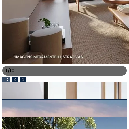
1
/
10