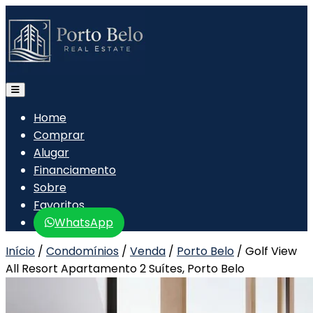
Home
Comprar
Alugar
Financiamento
Sobre
Favoritos
WhatsApp
Início
/
Condomínios
/
Venda
/
Porto Belo
/
Golf View
All Resort Apartamento 2 Suítes, Porto Belo